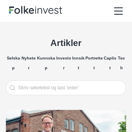
Artikler
Selska
Nyhete
Kunnska
Investo
Innsik
Portrette
Caplis
Tec
p
r
p
r
t
t
t
h