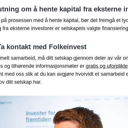
utning om å hente kapital fra eksterne i
t på prosessen med å hente kapital, bør det fremgå et ty
g fra eksterne investorer er selskapets valgte finansierin
 Ta kontakt med Folkeinvest
ormelt samarbeid, må ditt selskap gjennom deler av vår 
s og tilhørende informasjonsmøter er
gratis og uforplikt
jent med oss slik at du kan avgjøre hvorvidt et samarbeid 
v ditt selskap har.