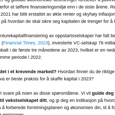
rfor et tøffere finansieringsmiljø enn i de siste årene.
2021 har blitt erstattet av økte renter og skyhøy inflas
re på hvordan de skal sikre seg kapitalen de trenger for å 
enturekapitalfinansiering av oppstartsselskaper har falt 
 (
Financial Times, 2023
), investerte VC-selskap 76 millia
obalt i de første tre månedene av 2023, hvilket er en n
mme periode i 2022.
 det i et krevende marked?
Hvordan finner du de riktig
va er beste praksis for å skaffe kapital i 2023?
 vi svare på noen av disse spørsmålene. Vi vil
guide deg
til vekstselskapet ditt
, og gi deg en indikasjon på hvor
a å forberede forretningsplanen og økonomien din, til å f
or emisjonen.