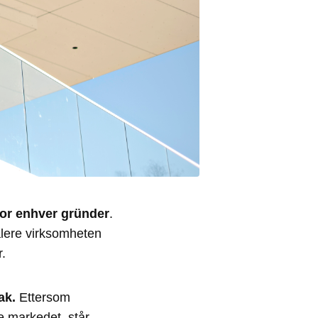
for enhver gründer
.
kalere virksomheten
.
ak.
Ettersom
e markedet, står