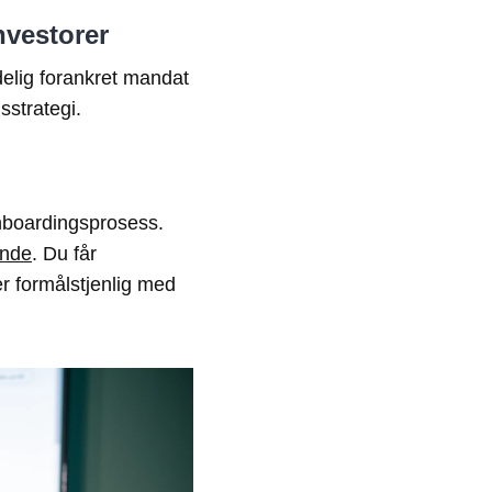
nvestorer
delig forankret mandat
gsstrategi.
onboardingsprosess.
ende
. Du får
er formålstjenlig med