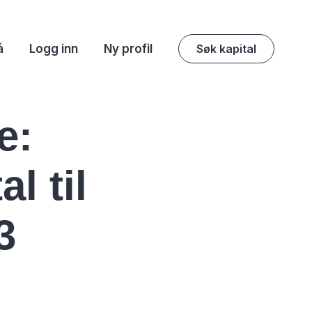
å
Logg inn
Ny profil
Søk kapital
e:
l til
3