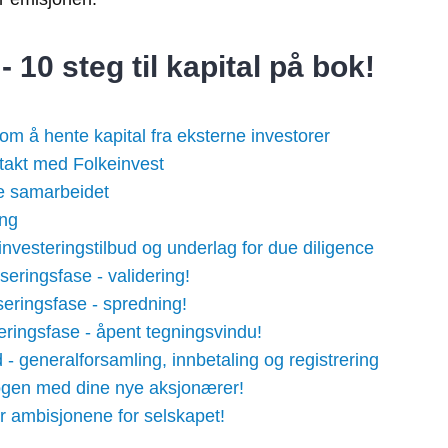
 10 steg til kapital på bok!
om å hente kapital fra eksterne investorer
ntakt med Folkeinvest
re samarbeidet
ing
nvesteringstilbud og underlag for due diligence
seringsfase - validering!
seringsfase - spredning!
eringsfase - åpent tegningsvindu!
 - generalforsamling, innbetaling og registrering
logen med dine nye aksjonærer!
er ambisjonene for selskapet!