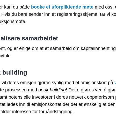
er kan du både
booke et uforpliktende møte
med oss, e
. Hvis du bare sender inn et registreringsskjema, tar vi k
duksjonsmøte.
malisere samarbeidet
kjent, og er enige om at et samarbeid om kapitalinnhenting
avtale.
 building
, vil deres emisjon gjøres synlig med et emisjonskort på
arte prosessen med
book building
!
Dette gjøres ved å gjø
amt potensielle investorer i deres nettverk oppmerksom p
vitet ledes inn til emisjonskortet der det er ønskelig at de
elder interesse for forhåndstegning.