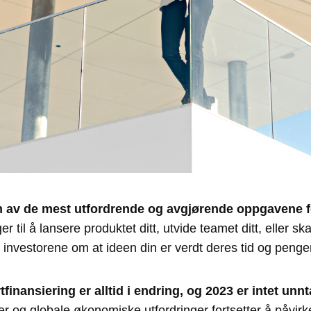
 en av de mest utfordrende og avgjørende oppgavene 
r til å lansere produktet ditt, utvide teamet ditt, eller s
investorene om at ideen din er verdt deres tid og penger
inansiering er alltid i endring, og 2023 er intet unnt
r og globale økonomiske utfordringer fortsetter å påvirk