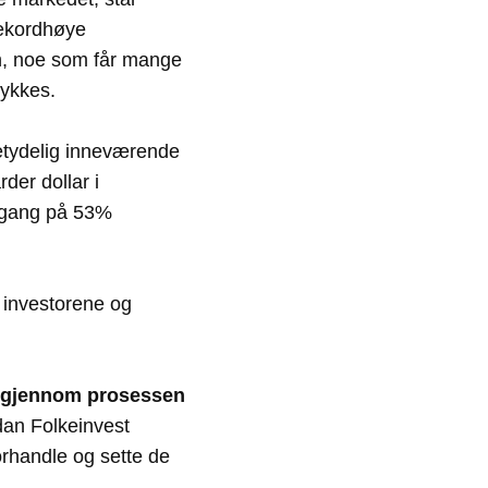
 Rekordhøye
jon, noe som får mange
lykkes.
betydelig inneværende
rder dollar i
edgang på 53%
e investorene og
 gjennom prosessen
dan Folkeinvest
orhandle og sette de