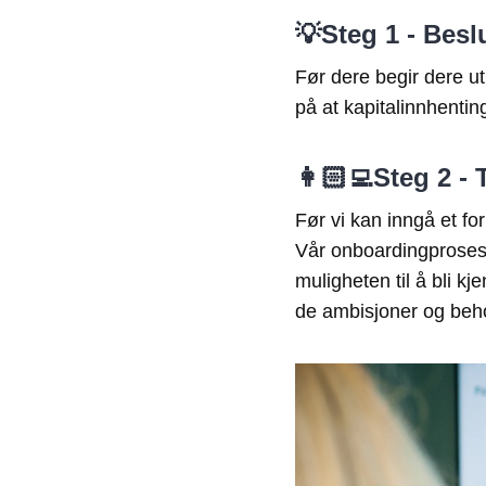
💡Steg 1 - Besl
Før dere begir dere u
på at kapitalinnhentin
👩🏻‍💻Steg 2 -
Før vi kan inngå et f
Vår onboardingproses
muligheten til å bli k
de ambisjoner og beho