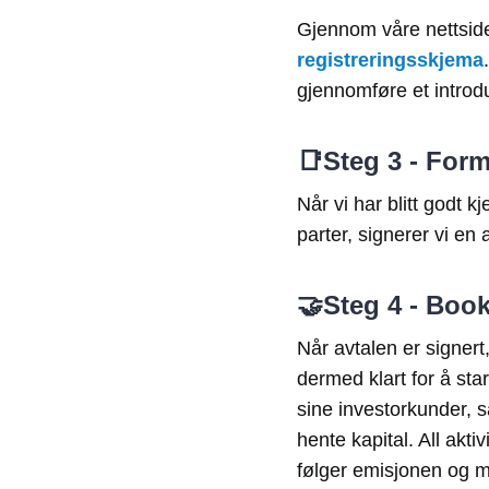
Gjennom våre nettsid
registreringsskjema
gjennomføre et intro
📑Steg 3 - For
Når vi har blitt godt 
parter, signerer vi en 
🤝Steg 4 - Book
Når avtalen er signert
dermed klart for å st
sine investorkunder, s
hente kapital. All akti
følger emisjonen og m