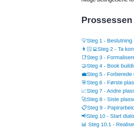
Prossessen -
💡Steg 1 - Beslutning 
👩🏻‍💻Steg 2 - Ta ko
📑Steg 3 - Formalise
🤝Steg 4 - Book build
💼Steg 5 - Forberede i
🎯Steg 6 - Første plas
📈Steg 7 - Andre plas
🚀Steg 8 - Siste plass
📋Steg 9 - Papirarbeid
📢Steg 10 - Start dia
📊 Steg 10.1 - Realis