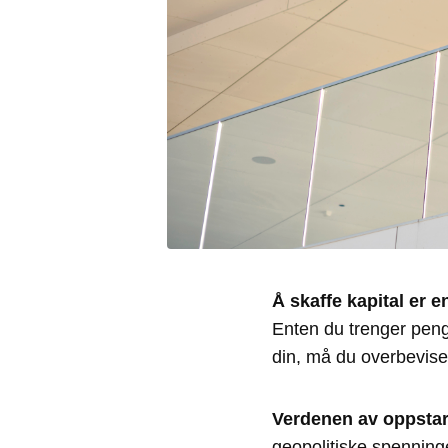
Å skaffe kapital er
Enten du trenger penge
din, må du overbevise 
Verdenen av oppstartf
geopolitiske spenninge