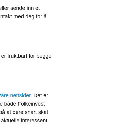
ller sende inn et
ontakt med deg for å
 er fruktbart for begge
våre nettsider
. Det er
re både Folkeinvest
å at dere snart skal
n aktuelle interessent