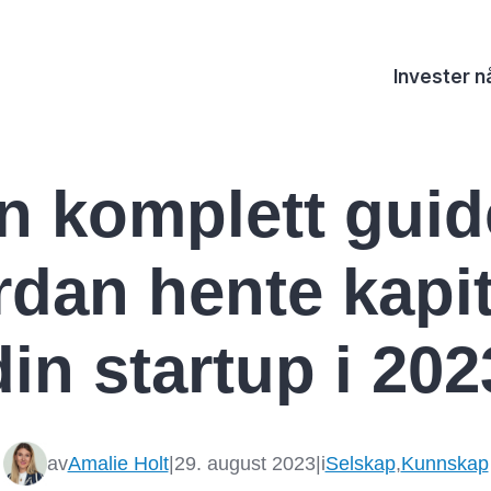
Invester n
n komplett guid
dan hente kapita
din startup i 202
av
Amalie Holt
|
29. august 2023
|
i
Selskap
,
Kunnskap