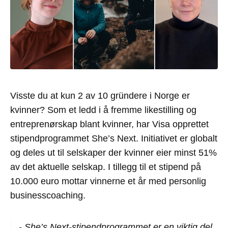
Visste du at kun 2 av 10 gründere i Norge er
kvinner? Som et ledd i å fremme likestilling og
entreprenørskap blant kvinner, har Visa opprettet
stipendprogrammet She’s Next. Initiativet er globalt
og deles ut til selskaper der kvinner eier minst 51%
av det aktuelle selskap. I tillegg til et stipend på
10.000 euro mottar vinnerne et år med personlig
businesscoaching.
- She’s Next-stipendprogrammet er en viktig del