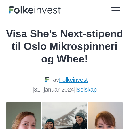
Visa She's Next-stipend
til Oslo Mikrospinneri
og Whee!
av
Folkeinvest
|
31. januar 2024
|
i
Selskap