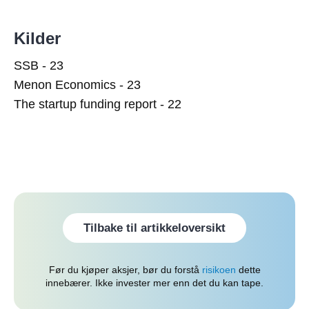
Kilder
SSB - 23
Menon Economics - 23
The startup funding report - 22
Tilbake til artikkeloversikt
Før du kjøper aksjer, bør du forstå
risikoen
dette
innebærer. Ikke invester mer enn det du kan tape.