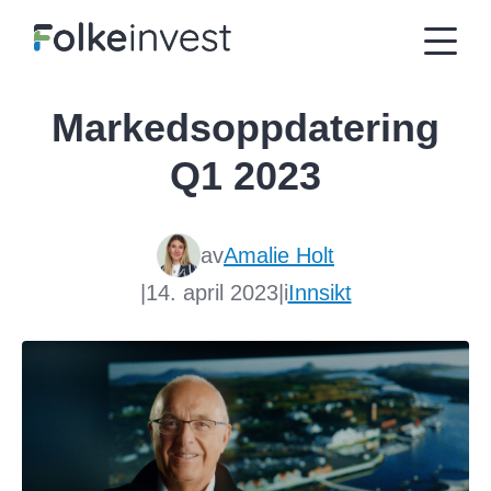
Markedsoppdatering
Q1 2023
av
Amalie Holt
|
14. april 2023
|
i
Innsikt