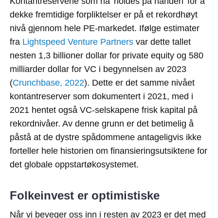
Kontantreservene som nå 'holdes på hånden' for å
dekke fremtidige forpliktelser er på et rekordhøyt
nivå gjennom hele PE-markedet. Ifølge estimater
fra
Lightspeed Venture Partners
var dette tallet
nesten 1,3 billioner dollar for private equity og 580
milliarder dollar for VC i begynnelsen av 2023
(
Crunchbase, 2022
). Dette er det samme nivået
kontantreserver som dokumentert i 2021, med i
2021 hentet også VC-selskapene frisk kapital på
rekordnivåer. Av denne grunn er det betimelig å
påstå at de dystre spådommene antageligvis ikke
forteller hele historien om finansieringsutsiktene for
det globale oppstartøkosystemet.
Folkeinvest er optimistiske
Når vi beveger oss inn i resten av 2023 er det med