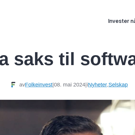
Invester n
a saks til softw
av
Folkeinvest
|
08. mai 2024
|
i
Nyheter
,
Selskap