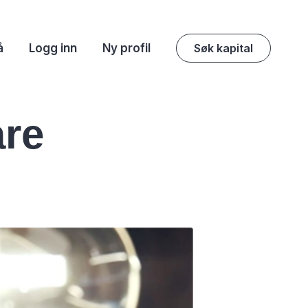
å
Logg inn
Ny profil
Søk kapital
are