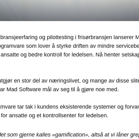
ransjeerfaring og pilottesting i frisørbransjen lanserer
ogramvare som lover å styrke driften av mindre serviceb
ansatte og bedre kontroll for ledelsen. Nå henter selskape
utgjør en stor del av næringslivet, og mange av disse sl
ar Mad Software mål av seg til å gjøre noe med.
vare tar tak i kundens eksisterende systemer og forvan
 for ansatte og et kontrollsenter for ledelsen.
det som gjerne kalles «gamification», altså at vi låner gre