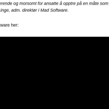
erende og morsomt for ansatte å opptre på en måte som
 Linge, adm. direktør i Mad Software.
tware her: