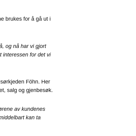
 brukes for å gå ut i
å, og nå har vi gjort
 interessen for det vi
isørkjeden Föhn. Her
het, salg og gjenbesøk.
dørene av kundenes
umiddelbart kan ta