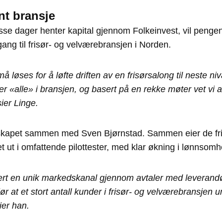
ent bransje
se dager henter kapital gjennom Folkeinvest, vil pengene
ang til frisør- og velværebransjen i Norden.
å løses for å løfte driften av en frisørsalong til neste niv
r «alle» i bransjen, og basert på en rekke møter vet vi at
ier Linge.
elskapet sammen med Sven Bjørnstad. Sammen eier de fr
tet ut i omfattende pilottester, med klar økning i lønnsom
blert en unik markedskanal gjennom avtaler med leveran
r at et stort antall kunder i frisør- og velværebransjen 
sier han.