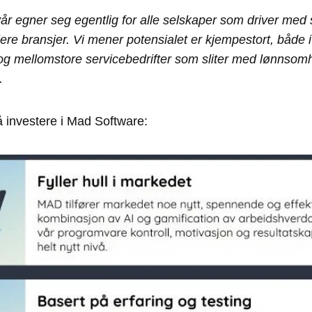
r egner seg egentlig for alle selskaper som driver med s
flere bransjer. Vi mener potensialet er kjempestort, både 
g mellomstore servicebedrifter som sliter med lønnsomh
.
 å investere i Mad Software: