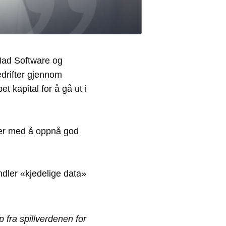
 Mad Software og
edrifter gjennom
t kapital for å gå ut i
iter med å oppnå god
dler «kjedelige data»
p fra spillverdenen for