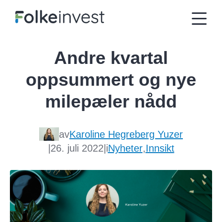
Andre kvartal
oppsummert og nye
milepæler nådd
av
Karoline Hegreberg Yuzer
|
26. juli 2022
|
i
Nyheter
,
Innsikt