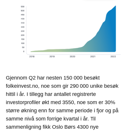
Gjennom Q2
har nesten 150
000 besøkt
folkeinvest.no
, noe som
gir 290 000
unike
besøk
hittil i år.
I tillegg
har antallet registrerte
investorprofiler økt med 35
5
0
, noe som er 30%
større økning enn for samme periode i fjor og på
samme nivå som forrige kvartal i år.
Til
sammenligning
fikk
Oslo Børs 4300 nye